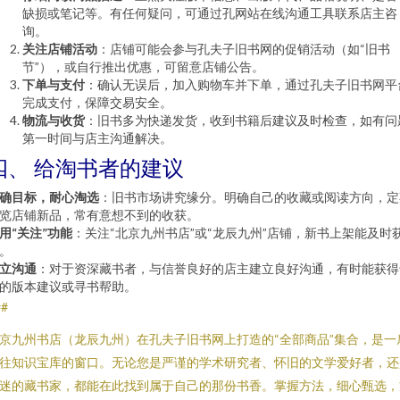
缺损或笔记等。有任何疑问，可通过孔网站在线沟通工具联系店主咨
询。
关注店铺活动
：店铺可能会参与孔夫子旧书网的促销活动（如“旧书
节”），或自行推出优惠，可留意店铺公告。
下单与支付
：确认无误后，加入购物车并下单，通过孔夫子旧书网平
完成支付，保障交易安全。
物流与收货
：旧书多为快递发货，收到书籍后建议及时检查，如有问
第一时间与店主沟通解决。
四、 给淘书者的建议
确目标，耐心淘选
：旧书市场讲究缘分。明确自己的收藏或阅读方向，定
览店铺新品，常有意想不到的收获。
用“关注”功能
：关注“北京九州书店”或“龙辰九州”店铺，新书上架能及时
。
立沟通
：对于资深藏书者，与信誉良好的店主建立良好沟通，有时能获得
的版本建议或寻书帮助。
##
京九州书店（龙辰九州）在孔夫子旧书网上打造的“全部商品”集合，是一
往知识宝库的窗口。无论您是严谨的学术研究者、怀旧的文学爱好者，还
迷的藏书家，都能在此找到属于自己的那份书香。掌握方法，细心甄选，