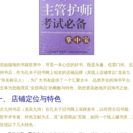
浩如烟海的书籍世界中，寻觅一本心仪的好书，既是乐趣，也需门径。北
州书店，作为孔夫子旧书网上知名的店铺品牌（其线上店铺常以“龙辰九
”等名称示人），为广大书友提供了一个汇聚古今、品类齐全的淘书平台
文将为您梳理其“全部商品”的概貌与特色，助您更高效地开启淘书之旅。
一、 店铺定位与特色
京九州书店（龙辰九州）在孔夫子旧书网上深耕多年，以经营古旧书籍、
哲学术专著、特色文献为主。其“全部商品”页面，如同一个线上藏书库，
呈现以下几大特色：