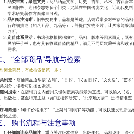
品类丰富，聚焦文史
：商品涵盖文学、历史、哲学、艺术、古籍善本
民国旧书、期刊杂志等多个门类，尤其在中国传统文化、近现代史料
学术研究著作方面储量可观。
品相标注清晰
：旧书交易中，品相是关键。店铺通常会对书籍的品相
行详细描述（如八五品、九品等），并提供实物图片，让买家能够清
判断。
定价体系灵活
：书籍价格根据稀缺性、品相、版本等因素而定，既有
民的平价书，也有具有收藏价值的精品，满足不同层次藏书者和读者
需求。
二、 “全部商品”导航与检索
对海量商品，有效检索是第一步：
类浏览
：店铺商品通常按“古籍”、“旧书”、“民国旧书”、“文史哲”、“艺术
类划分，读者可以按图索骥。
键词搜索
：在店铺页面内使用关键词搜索功能最为直接。可以输入书名、
、出版社，甚至特定主题（如“红楼梦研究”、“北京地方志”）进行精准查
。
序与筛选
：利用“价格排序”、“上架时间排序”等功能，可以快速发现新品
价比之选。
三、 购书流程与注意事项
仔细阅读商品描述
：重点关注版本信息、出版年代、品相说明、是否